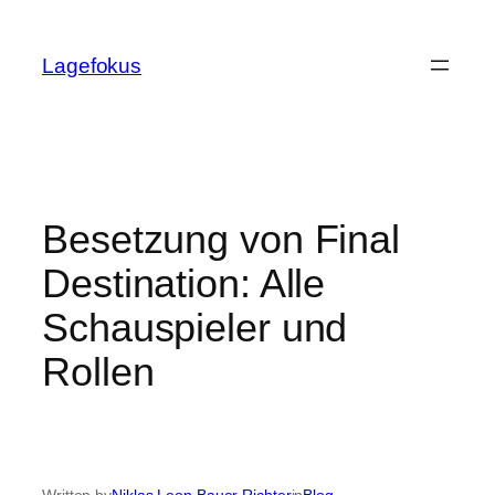
Skip
to
Lagefokus
content
Besetzung von Final
Destination: Alle
Schauspieler und
Rollen
Written by
Niklas Leon Bauer Richter
in
Blog