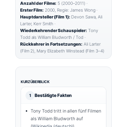
Anzahl der Filme:
5 (2000–2011) ·
Erster Film:
2000, Regie: James Wong ·
Hauptdarsteller (Film 1):
Devon Sawa, Ali
Larter, Kerr Smith ·
Wiederkehrender Schauspieler:
Tony
Todd als William Bludworth / Tod ·
Rückkehrer in Fortsetzungen:
Ali Larter
(Film 2), Mary Elizabeth Winstead (Film 3–4)
KURZÜBERBLICK
Bestätigte Fakten
1
Tony Todd tritt in allen fünf Filmen
als William Bludworth auf
(
Wikipedia (deutsch)
).