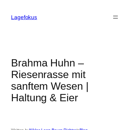
Skip
to
Lagefokus
content
Brahma Huhn –
Riesenrasse mit
sanftem Wesen |
Haltung & Eier
Written by
Niklas Leon Bauer Richter
in
Blog