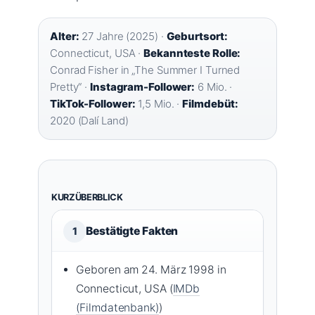
Alter:
27 Jahre (2025) ·
Geburtsort:
Connecticut, USA ·
Bekannteste Rolle:
Conrad Fisher in „The Summer I Turned
Pretty“ ·
Instagram-Follower:
6 Mio. ·
TikTok-Follower:
1,5 Mio. ·
Filmdebüt:
2020 (Dalí Land)
KURZÜBERBLICK
Bestätigte Fakten
1
Geboren am 24. März 1998 in
Connecticut, USA (
IMDb
(Filmdatenbank)
)