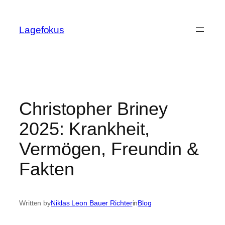
Skip
to
Lagefokus
content
Christopher Briney
2025: Krankheit,
Vermögen, Freundin &
Fakten
Written by
Niklas Leon Bauer Richter
in
Blog