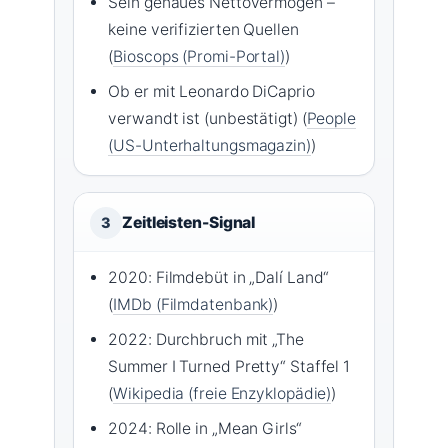
Sein genaues Nettovermögen –
keine verifizierten Quellen
(
Bioscops (Promi-Portal)
)
Ob er mit Leonardo DiCaprio
verwandt ist (unbestätigt) (
People
(US-Unterhaltungsmagazin)
)
Zeitleisten-Signal
3
2020: Filmdebüt in „Dalí Land“
(
IMDb (Filmdatenbank)
)
2022: Durchbruch mit „The
Summer I Turned Pretty“ Staffel 1
(
Wikipedia (freie Enzyklopädie)
)
2024: Rolle in „Mean Girls“