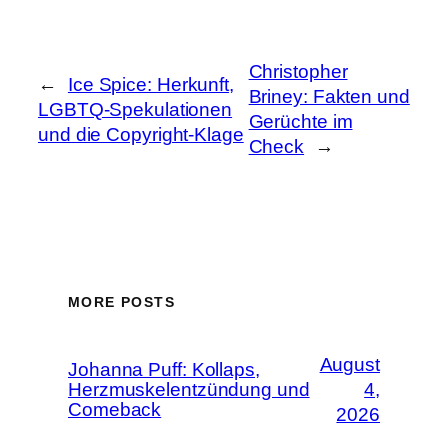
Christopher
←
Ice Spice: Herkunft,
Briney: Fakten und
LGBTQ-Spekulationen
Gerüchte im
und die Copyright-Klage
Check
→
MORE POSTS
August
Johanna Puff: Kollaps,
Herzmuskelentzündung und
4,
Comeback
2026