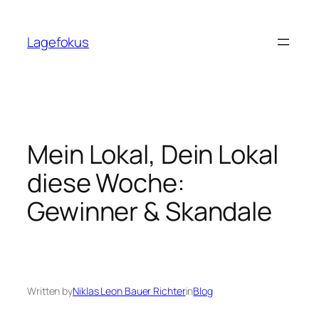
Skip
to
Lagefokus
content
Mein Lokal, Dein Lokal
diese Woche:
Gewinner & Skandale
Written by
Niklas Leon Bauer Richter
in
Blog