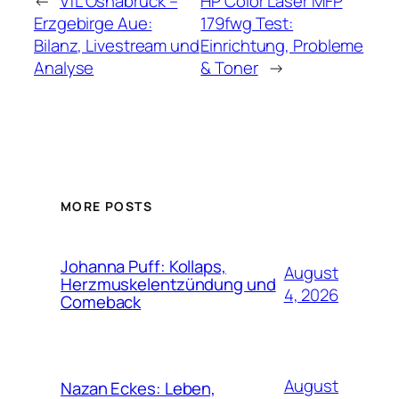
←
VfL Osnabrück –
HP Color Laser MFP
Erzgebirge Aue:
179fwg Test:
Bilanz, Livestream und
Einrichtung, Probleme
Analyse
& Toner
→
MORE POSTS
Johanna Puff: Kollaps,
August
Herzmuskelentzündung und
4, 2026
Comeback
August
Nazan Eckes: Leben,