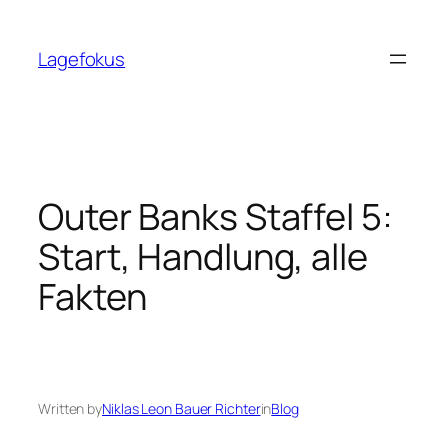
Skip
to
Lagefokus
content
Outer Banks Staffel 5:
Start, Handlung, alle
Fakten
Written by
Niklas Leon Bauer Richter
in
Blog