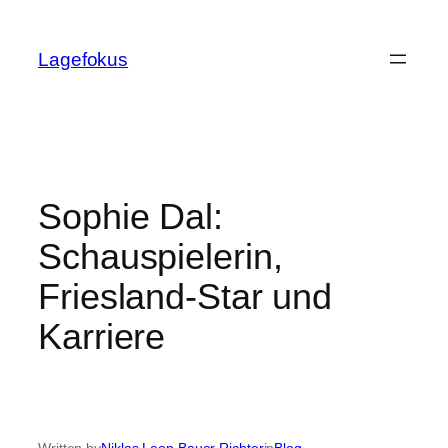
Skip
to
Lagefokus
content
Sophie Dal:
Schauspielerin,
Friesland-Star und
Karriere
Written by
Niklas Leon Bauer Richter
in
Blog