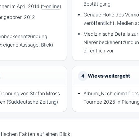
Bestätigung
ner im April 2014 (
t-online
)
Genaue Höhe des Vermöge
r geboren 2012
veröffentlicht, Medien s
Medizinische Details zur
enbeckenentzündung
Nierenbeckenentzündung
e: eigene Aussage,
Blick
)
öffentlich vor
l
Wie es weitergeht
4
 Trennung von Stefan Mross
Album „Noch einmal“ er
en (
Süddeutsche Zeitung
)
Tournee 2025 in Planung
fischen Fakten auf einen Blick: