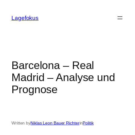
Skip
to
Lagefokus
content
Barcelona – Real
Madrid – Analyse und
Prognose
Written by
Niklas Leon Bauer Richter
in
Politik