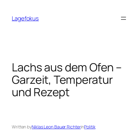
Skip
to
Lagefokus
content
Lachs aus dem Ofen –
Garzeit, Temperatur
und Rezept
Written by
Niklas Leon Bauer Richter
in
Politik