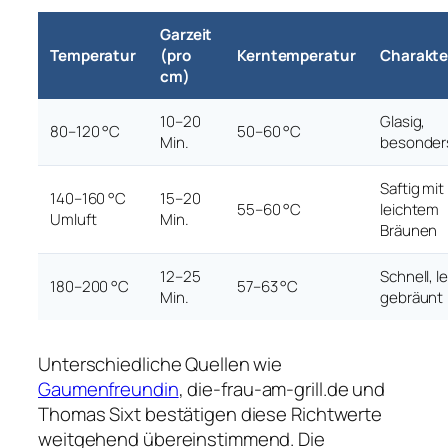
Garzeit
Temperatur
(pro
Kerntemperatur
Charakter
cm)
10–20
Glasig,
80–120 °C
50–60 °C
Min.
besonders
Saftig mit
140–160 °C
15–20
55–60 °C
leichtem
Umluft
Min.
Bräunen
12–25
Schnell, l
180–200 °C
57–63 °C
Min.
gebräunt
Unterschiedliche Quellen wie
Gaumenfreundin
, die-frau-am-grill.de und
Thomas Sixt bestätigen diese Richtwerte
weitgehend übereinstimmend. Die