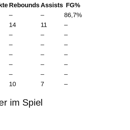
kte
Rebounds
Assists
FG%
–
–
86,7%
14
11
–
–
–
–
–
–
–
–
–
–
–
–
–
–
–
–
10
7
–
r im Spiel