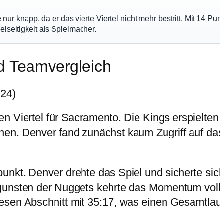
 nur knapp, da er das vierte Viertel nicht mehr bestritt. Mit 14 P
lseitigkeit als Spielmacher.
nd Teamvergleich
024)
en Viertel für Sacramento. Die Kings erspielte
en. Denver fand zunächst kaum Zugriff auf das
unkt. Denver drehte das Spiel und sicherte si
gunsten der Nuggets kehrte das Momentum vollst
esen Abschnitt mit 35:17, was einen Gesamtlau