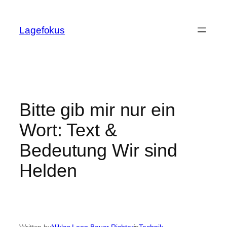
Skip
to
Lagefokus
content
Bitte gib mir nur ein
Wort: Text &
Bedeutung Wir sind
Helden
Written by
Niklas Leon Bauer Richter
in
Technik