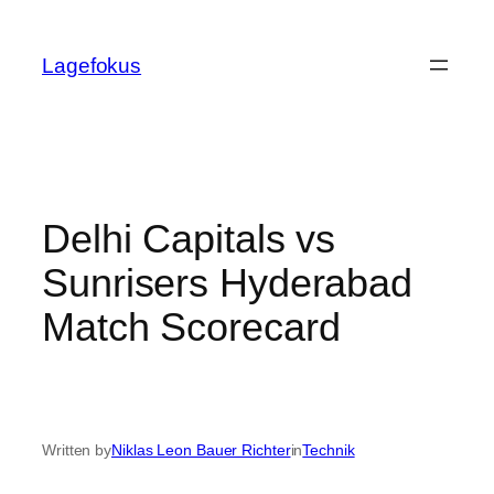
Skip
to
Lagefokus
content
Delhi Capitals vs
Sunrisers Hyderabad
Match Scorecard
Written by
Niklas Leon Bauer Richter
in
Technik