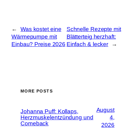
←
Was kostet eine
Schnelle Rezepte mit
Wärmepumpe mit
Blätterteig herzhaft:
Einbau? Preise 2026
Einfach & lecker
→
MORE POSTS
August
Johanna Puff: Kollaps,
Herzmuskelentzündung und
4,
Comeback
2026