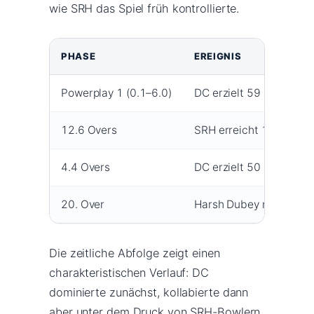
wie SRH das Spiel früh kontrollierte.
PHASE
EREIGNIS
Powerplay 1 (0.1–6.0)
DC erzielt 59 Runs, verl
12.6 Overs
SRH erreicht 150 Runs
4.4 Overs
DC erzielt 50 Runs in ku
20. Over
Harsh Dubey nimmt 3 Wi
Die zeitliche Abfolge zeigt einen
charakteristischen Verlauf: DC
dominierte zunächst, kollabierte dann
aber unter dem Druck von SRH-Bowlern.