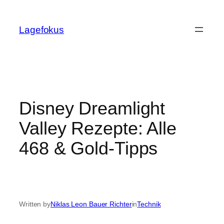
Skip
to
Lagefokus
content
Disney Dreamlight
Valley Rezepte: Alle
468 & Gold-Tipps
Written by
Niklas Leon Bauer Richter
in
Technik