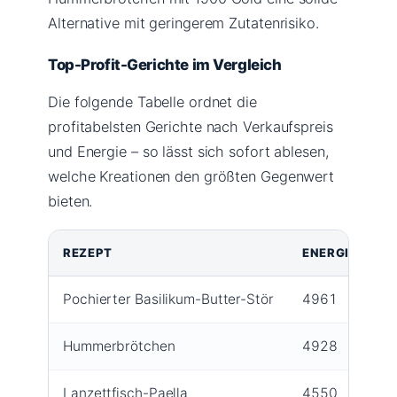
Alternative mit geringerem Zutatenrisiko.
Top-Profit-Gerichte im Vergleich
Die folgende Tabelle ordnet die
profitabelsten Gerichte nach Verkaufspreis
und Energie – so lässt sich sofort ablesen,
welche Kreationen den größten Gegenwert
bieten.
REZEPT
ENERGIE
V
Pochierter Basilikum-Butter-Stör
4961
2
Hummerbrötchen
4928
1
Lanzettfisch-Paella
4550
1