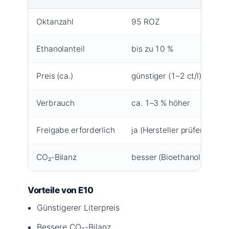
Oktanzahl
95 ROZ
9
Ethanolanteil
bis zu 10 %
m
Preis (ca.)
günstiger (1–2 ct/l)
t
Verbrauch
ca. 1–3 % höher
R
Freigabe erforderlich
ja (Hersteller prüfen)
i
CO₂-Bilanz
besser (Bioethanol)
s
Vorteile von E10
Günstigerer Literpreis
Bessere CO₂-Bilanz