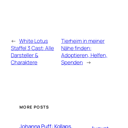
←
White Lotus
Tierheim in meiner
Staffel 3 Cast: Alle
Nähe finden:
Darsteller &
Adoptieren, Helfen,
Charaktere
Spenden
→
MORE POSTS
Johanna Puff: Kollaps,