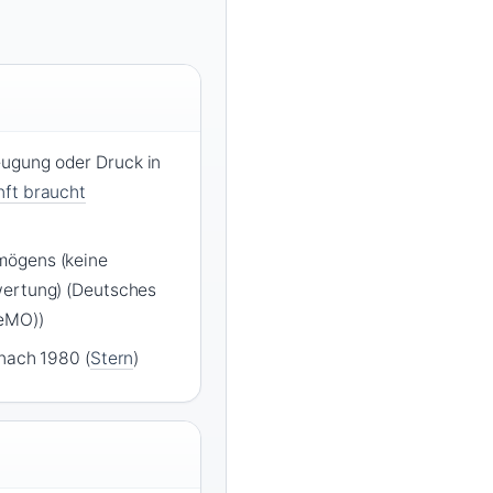
ugung oder Druck in
ft braucht
mögens (keine
wertung) (Deutsches
eMO))
 nach 1980 (
Stern
)