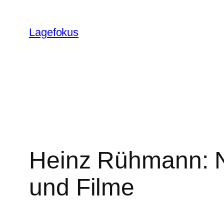
Skip
to
Lagefokus
content
Heinz Rühmann: N
und Filme