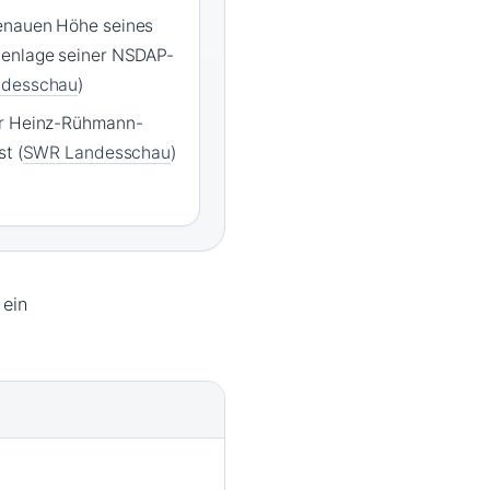
enauen Höhe seines
lenlage seiner NSDAP-
desschau
)
er Heinz-Rühmann-
t (
SWR Landesschau
)
 ein