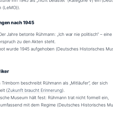
stufte ihn 1945 als „nicht belastet“ (Kategorie V) ein (Deu
m (LeMO)).
ungen nach 1945
0er Jahre betonte Rühmann: „Ich war nie politisch“ – eine
rspruch zu den Akten steht.
verbot wurde 1945 aufgehoben (Deutsches Historisches M
iker
 Trimborn beschreibt Rühmann als „Mitläufer“, der sich
elt (
Zukunft braucht Erinnerung
).
sche Museum hält fest: Rühmann trat nicht formell ein,
er umfassend mit dem Regime (Deutsches Historisches 