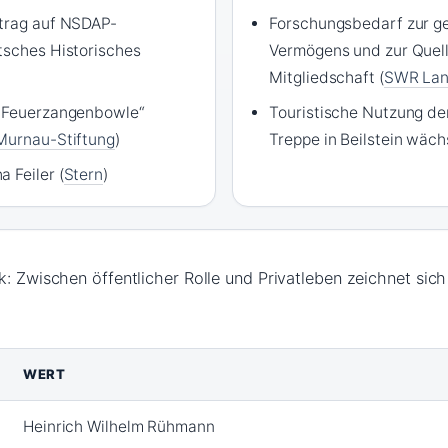
ntrag auf NSDAP-
Forschungsbedarf zur g
tsches Historisches
Vermögens und zur Quel
Mitgliedschaft (
SWR Lan
e Feuerzangenbowle“
Touristische Nutzung d
Murnau-Stiftung
)
Treppe in Beilstein wächs
 Feiler (
Stern
)
k: Zwischen öffentlicher Rolle und Privatleben zeichnet sich
WERT
Heinrich Wilhelm Rühmann