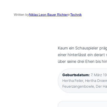
Written by
Niklas Leon Bauer Richter
in
Technik
Kaum ein Schauspieler prä
einer hinterlässt ein derar
über seine drei Ehen bis hi
Geburtsdatum:
7. März 19
Hertha Feiler, Hertha Droe
Feuerzangenbowle, Der H