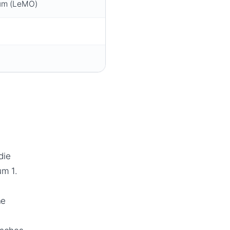
eum (LeMO)
die
um 1.
ne