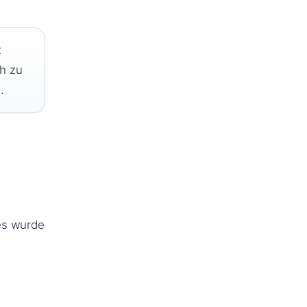
t
ch zu
.
es wurde