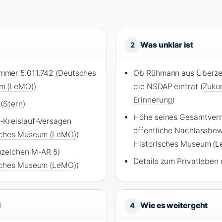
Was unklar ist
2
mer 5.011.742 (
Deutsches
Ob Rühmann aus Überze
um (LeMO)
)
die NSDAP eintrat (
Zukun
Erinnerung
)
(
Stern
)
Höhe seines Gesamtver
-Kreislauf-Versagen
öffentliche Nachlassbe
sches Museum (LeMO)
)
Historisches Museum (L
nzeichen M-AR 5)
Details zum Privatleben
sches Museum (LeMO)
)
l
Wie es weitergeht
4