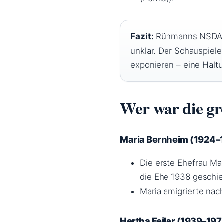
Fazit:
Rühmanns NSDAP-M
unklar. Der Schauspiele
exponieren – eine Halt
Wer war die g
Maria Bernheim (1924–
Die erste Ehefrau M
die Ehe 1938 geschi
Maria emigrierte nac
Hertha Feiler (1939–19