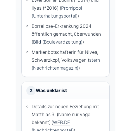
Zwei Söhne: Lounis (*2014) und
Ilyas (*2016) (
Promipool
(Unterhaltungsportal)
)
Borreliose-Erkrankung 2024
öffentlich gemacht, überwunden
(
Bild (Boulevardzeitung)
)
Markenbotschafterin für Nivea,
Schwarzkopf, Volkswagen (
stern
(Nachrichtenmagazin)
)
Was unklar ist
2
Details zur neuen Beziehung mit
Matthias S. (Name nur vage
bekannt) (
WEB.DE
(Nachrichtenportal)
)