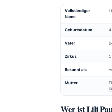
Vollständiger
Li
Name
Geburtsdatum
4
Vater
B
Zirkus
C
Bekannt als
A
Mutter
E
K
Wer ist Lili Pa