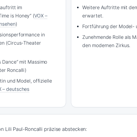
uftritt im
Weitere Auftritte mit de
ime is Honey“ (
VOX –
erwartet.
rnsehen
)
Fortführung der Model- 
rsionsperformance in
Zunehmende Rolle als Ma
en (Circus-Theater
den modernen Zirkus.
’s Dance“ mit Massimo
er Roncalli)
tin und Model, offizielle
 – deutsches
n Lili Paul-Roncalli präzise abstecken: