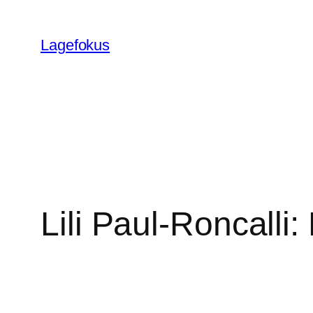
Skip
to
Lagefokus
content
Lili Paul-Roncalli: