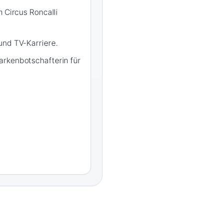
m Circus Roncalli
und TV-Karriere.
rkenbotschafterin für