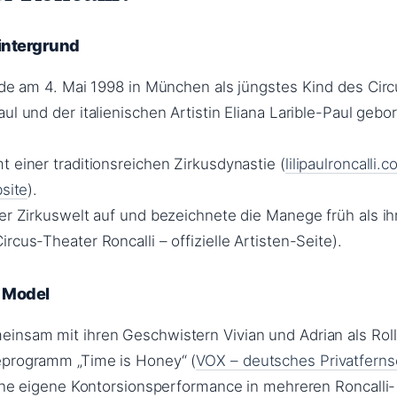
Hintergrund
urde am 4. Mai 1998 in München als jüngstes Kind des Cir
ul und der italienischen Artistin Eliana Larible-Paul gebo
 einer traditionsreichen Zirkusdynastie (
lilipaulroncalli.
bsite
).
der Zirkuswelt auf und bezeichnete die Manege früh als ih
rcus-Theater Roncalli – offizielle Artisten-Seite).
d Model
insam mit ihren Geschwistern Vivian und Adrian als Rol
eprogramm „Time is Honey“ (
VOX – deutsches Privatfern
 eine eigene Kontorsionsperformance in mehreren Roncalli-