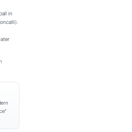
all in
ncalli).
ater
n
dern
ce“