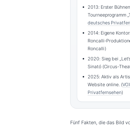
2013: Erster Bühnena
Tourneeprogramm „T
deutsches Privatfe
2014: Eigene Konto
Roncalli-Produktion
Roncalli)
2020: Sieg bei „Let
Sinató (Circus-Theat
2025: Aktiv als Artis
Website online. (
VOX
Privatfernsehen
)
Fünf Fakten, die das Bild vo