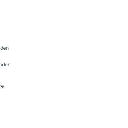
 den
.
anden
re