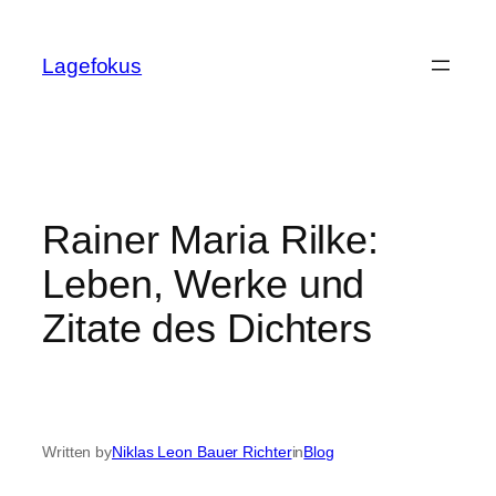
Skip
to
Lagefokus
content
Rainer Maria Rilke:
Leben, Werke und
Zitate des Dichters
Written by
Niklas Leon Bauer Richter
in
Blog