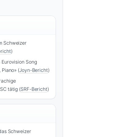
m Schweizer
richt
)
 Eurovision Song
 Piano» (
Joyn-Bericht
)
rachige
SC tätig (
SRF-Bericht
)
 das Schweizer