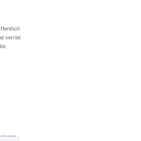
ffentlich
el
verriet
die
gezogen