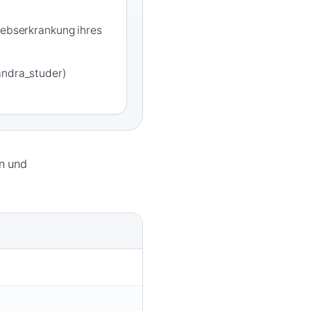
rebserkrankung ihres
andra_studer)
en und