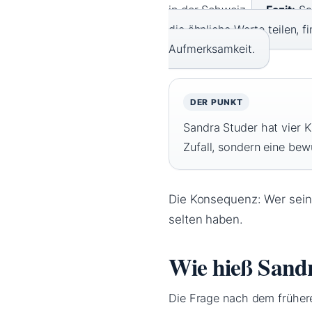
in der Schweiz.
Fazit:
San
die ähnliche Werte teilen, f
Aufmerksamkeit.
DER PUNKT
Sandra Studer hat vier K
Zufall, sondern eine bew
Die Konsequenz: Wer seine
selten haben.
Wie hieß Sand
Die Frage nach dem frühere