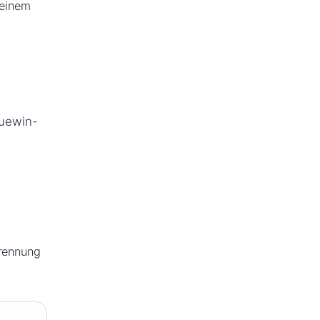
 einem
luewin-
Trennung