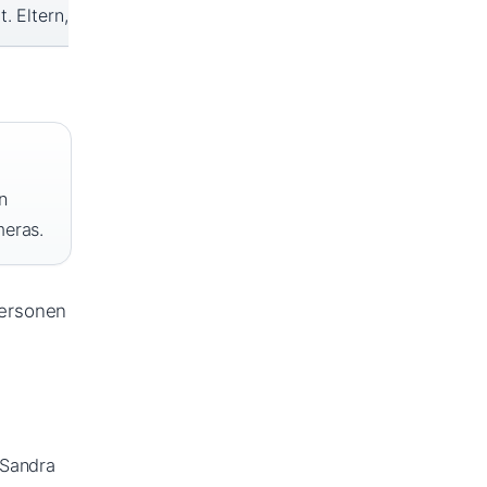
. Eltern,
n
meras.
Personen
 Sandra