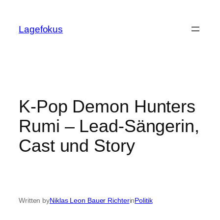
Skip
to
Lagefokus
content
K-Pop Demon Hunters
Rumi – Lead-Sängerin,
Cast und Story
Written by
Niklas Leon Bauer Richter
in
Politik