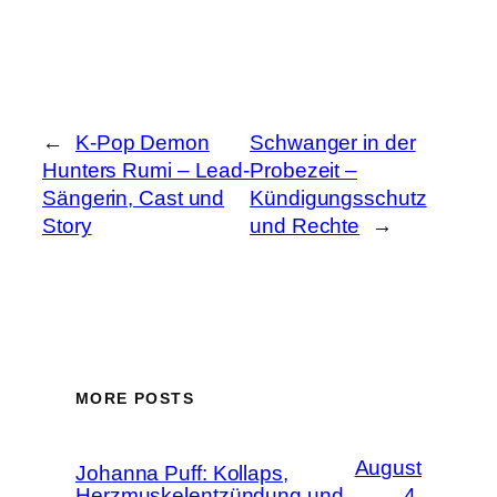
←
K-Pop Demon
Schwanger in der
Hunters Rumi – Lead-
Probezeit –
Sängerin, Cast und
Kündigungsschutz
Story
und Rechte
→
MORE POSTS
August
Johanna Puff: Kollaps,
Herzmuskelentzündung und
4,