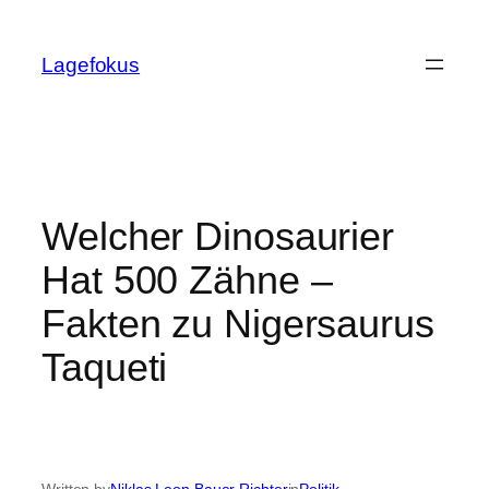
Skip
to
Lagefokus
content
Welcher Dinosaurier
Hat 500 Zähne –
Fakten zu Nigersaurus
Taqueti
Written by
Niklas Leon Bauer Richter
in
Politik